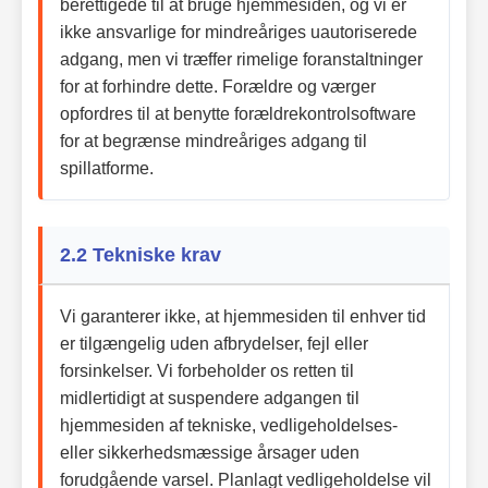
berettigede til at bruge hjemmesiden, og vi er
ikke ansvarlige for mindreåriges uautoriserede
adgang, men vi træffer rimelige foranstaltninger
for at forhindre dette. Forældre og værger
opfordres til at benytte forældrekontrolsoftware
for at begrænse mindreåriges adgang til
spillatforme.
2.2 Tekniske krav
Vi garanterer ikke, at hjemmesiden til enhver tid
er tilgængelig uden afbrydelser, fejl eller
forsinkelser. Vi forbeholder os retten til
midlertidigt at suspendere adgangen til
hjemmesiden af tekniske, vedligeholdelses-
eller sikkerhedsmæssige årsager uden
forudgående varsel. Planlagt vedligeholdelse vil