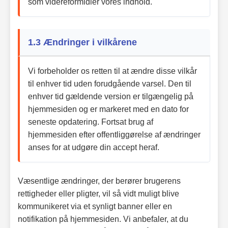
som videreformidler vores indhold.
1.3 Ændringer i vilkårene
Vi forbeholder os retten til at ændre disse vilkår
til enhver tid uden forudgående varsel. Den til
enhver tid gældende version er tilgængelig på
hjemmesiden og er markeret med en dato for
seneste opdatering. Fortsat brug af
hjemmesiden efter offentliggørelse af ændringer
anses for at udgøre din accept heraf.
Væsentlige ændringer, der berører brugerens
rettigheder eller pligter, vil så vidt muligt blive
kommunikeret via et synligt banner eller en
notifikation på hjemmesiden. Vi anbefaler, at du