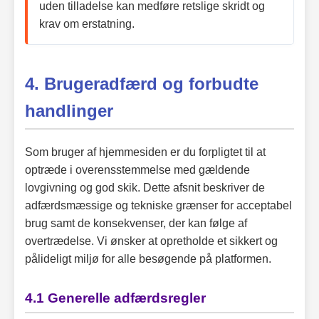
uden tilladelse kan medføre retslige skridt og
krav om erstatning.
4. Brugeradfærd og forbudte
handlinger
Som bruger af hjemmesiden er du forpligtet til at
optræde i overensstemmelse med gældende
lovgivning og god skik. Dette afsnit beskriver de
adfærdsmæssige og tekniske grænser for acceptabel
brug samt de konsekvenser, der kan følge af
overtrædelse. Vi ønsker at opretholde et sikkert og
pålideligt miljø for alle besøgende på platformen.
4.1 Generelle adfærdsregler