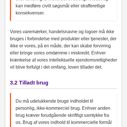
kan medføre civilt søgsmål eller strafferetlige
konsekvenser.
Vores varemærker, handelsnavne og logoer må ikke
bruges i forbindelse med produkter eller tjenester, der
ikke er vores, på en måde, der kan skabe forvirring
eller bringe vores omdømme i miskredit. Enhver
krænkelse af vores intellektuelle ejendomsrettigheder
vil blive forfulgt i det omfang, loven tillader det.
3.2 Tilladt brug
Du må udelukkende bruge indholdet til
personlig, ikke-kommerciel brug. Enhver anden
brug kræver forudgående skriftligt samtykke fra
os. Brug af vores indhold til kommercielle formål