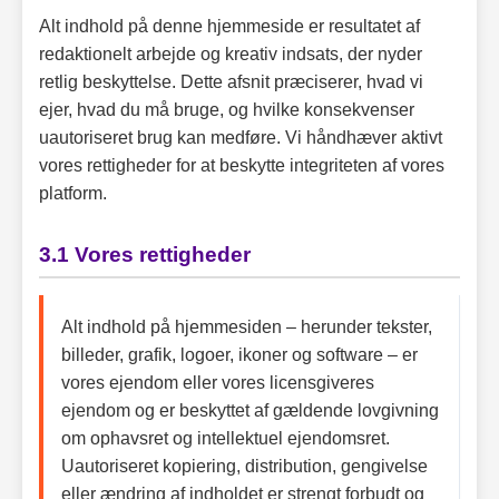
Alt indhold på denne hjemmeside er resultatet af
redaktionelt arbejde og kreativ indsats, der nyder
retlig beskyttelse. Dette afsnit præciserer, hvad vi
ejer, hvad du må bruge, og hvilke konsekvenser
uautoriseret brug kan medføre. Vi håndhæver aktivt
vores rettigheder for at beskytte integriteten af vores
platform.
3.1 Vores rettigheder
Alt indhold på hjemmesiden – herunder tekster,
billeder, grafik, logoer, ikoner og software – er
vores ejendom eller vores licensgiveres
ejendom og er beskyttet af gældende lovgivning
om ophavsret og intellektuel ejendomsret.
Uautoriseret kopiering, distribution, gengivelse
eller ændring af indholdet er strengt forbudt og