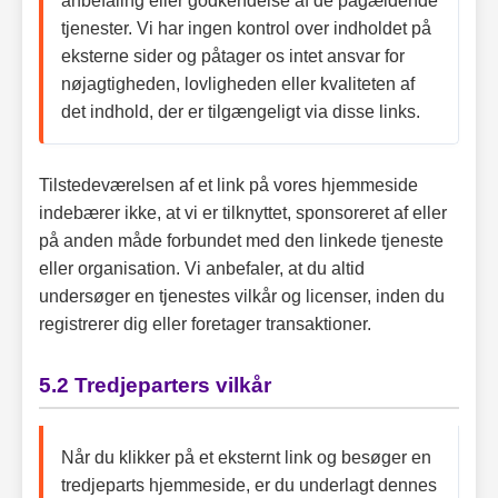
anbefaling eller godkendelse af de pågældende
tjenester. Vi har ingen kontrol over indholdet på
eksterne sider og påtager os intet ansvar for
nøjagtigheden, lovligheden eller kvaliteten af
det indhold, der er tilgængeligt via disse links.
Tilstedeværelsen af et link på vores hjemmeside
indebærer ikke, at vi er tilknyttet, sponsoreret af eller
på anden måde forbundet med den linkede tjeneste
eller organisation. Vi anbefaler, at du altid
undersøger en tjenestes vilkår og licenser, inden du
registrerer dig eller foretager transaktioner.
5.2 Tredjeparters vilkår
Når du klikker på et eksternt link og besøger en
tredjeparts hjemmeside, er du underlagt dennes