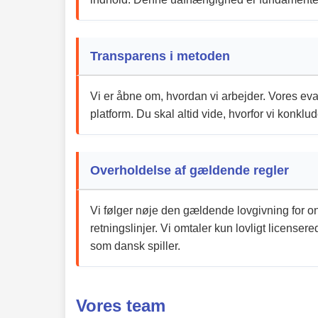
Transparens i metoden
Vi er åbne om, hvordan vi arbejder. Vores evalu
platform. Du skal altid vide, hvorfor vi konkl
Overholdelse af gældende regler
Vi følger nøje den gældende lovgivning for 
retningslinjer. Vi omtaler kun lovligt license
som dansk spiller.
Vores team