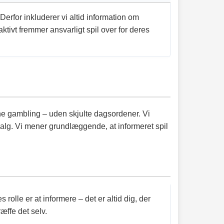
Derfor inkluderer vi altid information om
tivt fremmer ansvarligt spil over for deres
line gambling – uden skjulte dagsordener. Vi
 valg. Vi mener grundlæggende, at informeret spil
rolle er at informere – det er altid dig, der
æffe det selv.