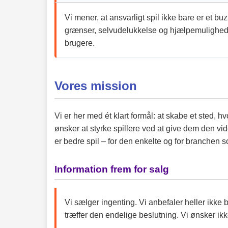
Vi mener, at ansvarligt spil ikke bare er et b
grænser, selvudelukkelse og hjælpemuligheder 
brugere.
Vores mission
Vi er her med ét klart formål: at skabe et sted, 
ønsker at styrke spillere ved at give dem den vid
er bedre spil – for den enkelte og for branchen 
Information frem for salg
Vi sælger ingenting. Vi anbefaler heller ikke b
træffer den endelige beslutning. Vi ønsker ikke