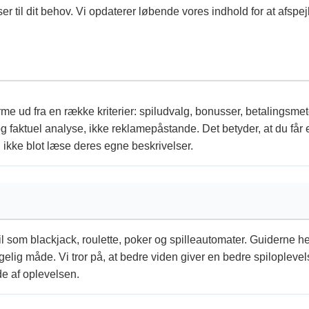
r til dit behov. Vi opdaterer løbende vores indhold for at afsp
 ud fra en række kriterier: spiludvalg, bonusser, betalingsme
faktuel analyse, ikke reklamepåstande. Det betyder, at du får et 
og ikke blot læse deres egne beskrivelser.
il som blackjack, roulette, poker og spilleautomater. Guiderne hen
gelig måde. Vi tror på, at bedre viden giver en bedre spiloplevelse
de af oplevelsen.