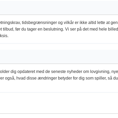
ngskrav, tidsbegrænsninger og vilkår er ikke altid lette at g
et tilbud, før du tager en beslutning. Vi ser på det med hele bill
ksis.
older dig opdateret med de seneste nyheder om lovgivning, nye 
rer også, hvad disse ændringer betyder for dig som spiller, så d