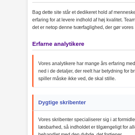
Bag dette site står et dedikeret hold af mennes
erfaring for at levere indhold af høj kvalitet. Te
det er netop denne tværfaglighed, der gør vores 
Erfarne analytikere
Vores analytikere har mange års erfaring med
ned i de detaljer, der reelt har betydning for
spiller måske ikke ved, de skal stille.
Dygtige skribenter
Vores skribenter specialiserer sig i at formi
læsbarhed, så indholdet er tilgængeligt for a
behandlet med den dybde, det fortjener.