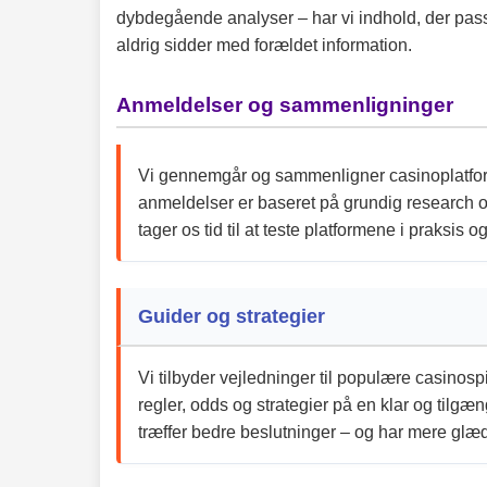
dybdegående analyser – har vi indhold, der passe
aldrig sidder med forældet information.
Anmeldelser og sammenligninger
Vi gennemgår og sammenligner casinoplatforme
anmeldelser er baseret på grundig research og 
tager os tid til at teste platformene i praksis 
Guider og strategier
Vi tilbyder vejledninger til populære casinosp
regler, odds og strategier på en klar og tilgæn
træffer bedre beslutninger – og har mere glæ