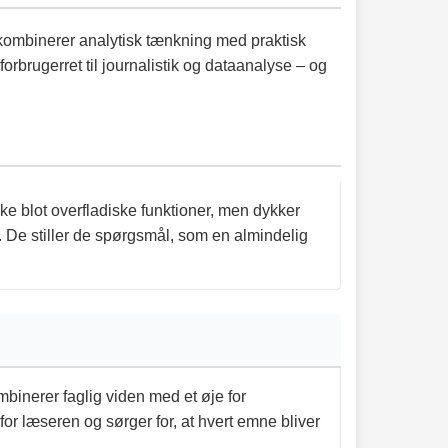
i kombinerer analytisk tænkning med praktisk
forbrugerret til journalistik og dataanalyse – og
e blot overfladiske funktioner, men dykker
r. De stiller de spørgsmål, som en almindelig
binerer faglig viden med et øje for
or læseren og sørger for, at hvert emne bliver