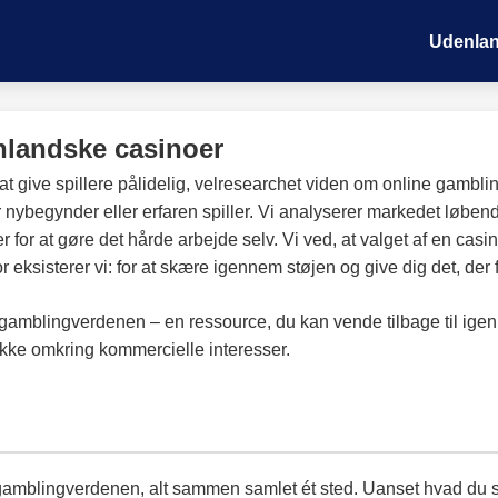
Udenlan
nlandske casinoer
l at give spillere pålidelig, velresearchet viden om online gambli
r nybegynder eller erfaren spiller. Vi analyserer markedet løbe
pper for at gøre det hårde arbejde selv. Vi ved, at valget af en ca
eksisterer vi: for at skære igennem støjen og give dig det, der 
l gamblingverdenen – en ressource, du kan vende tilbage til igen 
ikke omkring kommercielle interesser.
 gamblingverdenen, alt sammen samlet ét sted. Uanset hvad du 